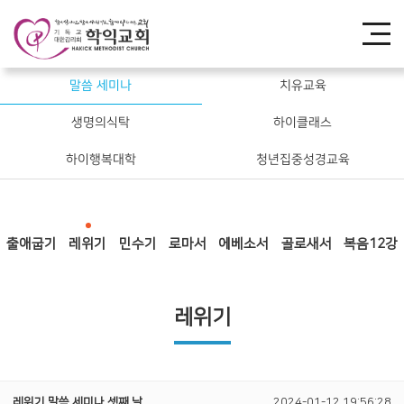
말씀 세미나
치유교육
생명의식탁
하이클래스
하이행복대학
청년집중성경교육
출애굽기
레위기
민수기
로마서
에베소서
골로새서
복음12강
레위기
레위기 말씀 세미나 셋째 날
2024-01-12 19:56:28