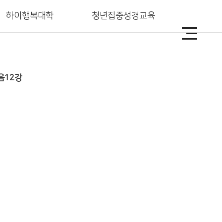
하이행복대학
청년집중성경교육
역
다음세대
음12강