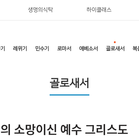
생명의식탁
하이클래스
회소개
말씀
미디어
교회사
굽기
레위기
민수기
로마서
에베소서
골로새서
복
골로새서
의 소망이신 예수 그리스도