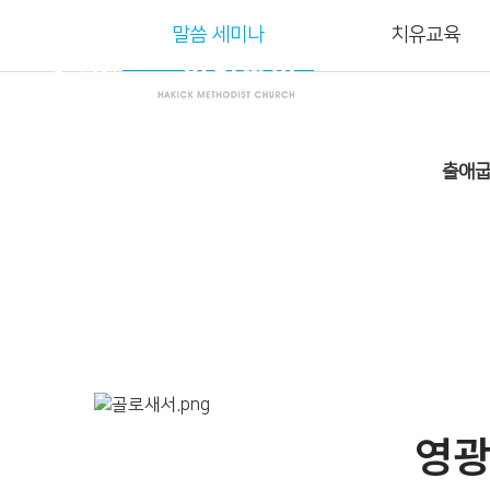
말씀 세미나
치유교육
교
출애
영광