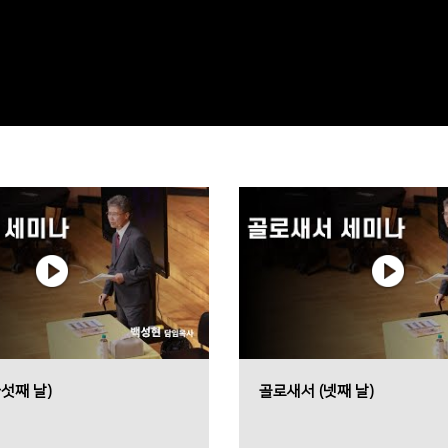
섯째 날)
골로새서 (넷째 날)