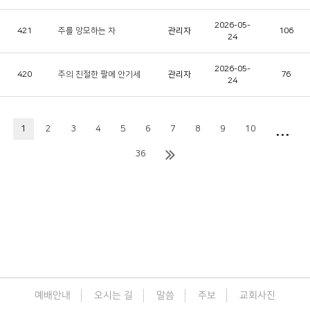
2026-05-
421
주를 앙모하는 자
관리자
106
24
2026-05-
420
주의 친절한 팔에 안기세
관리자
76
24
...
1
2
3
4
5
6
7
8
9
10
36
예배안내
오시는 길
말씀
주보
교회사진