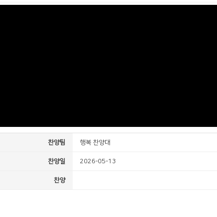
찬양팀
행복 찬양대
찬양일
2026-05-13
찬양