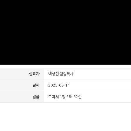
설교자
백성현 담임목사
날짜
2025-05-11
말씀
로마서 1장 28~32절