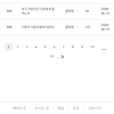
내가 이방인인 너희에게 말
2026-
369
관리자
94
하노라
05-23
2026-
368
구원이 이방인에게 이르러
관리자
115
05-16
...
1
2
3
4
5
6
7
8
9
10
32
예배안내
오시는 길
말씀
주보
교회사진