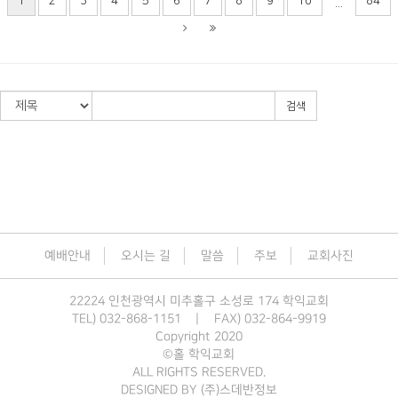
1
2
3
4
5
6
7
8
9
10
84
...
검색
예배안내
오시는 길
말씀
주보
교회사진
22224 인천광역시 미추홀구 소성로 174 학익교회
TEL) 032-868-1151
|
FAX) 032-864-9919
Copyright 2020
©홀 학익교회
ALL RIGHTS RESERVED.
DESIGNED BY
(주)스데반정보