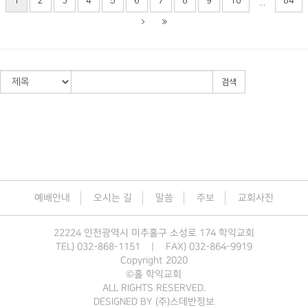
1
2
3
4
5
6
7
8
9
10
84
...
검색
예배안내
오시는 길
말씀
주보
교회사진
22224 인천광역시 미추홀구 소성로 174 학익교회
TEL) 032-868-1151
|
FAX) 032-864-9919
Copyright 2020
©홀 학익교회
ALL RIGHTS RESERVED.
DESIGNED BY
(주)스데반정보